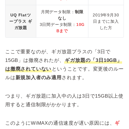
月間データ制限：
制限
UQ Flatツ
2019年9月30
なし
ープラス ギ
日までに加入
3日間データ制限：
10G
ガ放題
した方
Bまで
ここで重要なのが、ギガ放題プラスの「3日で
15GB」は撤廃されたが、
ギガ放題の「3日10GB」
は撤廃されていない
ということです。変更後のルー
ルは
新規加入者のみ適用
されます。
つまり、ギガ放題に加入中の人は3日で15GB以上使
用すると通信制限がかかります。
このようにWiMAXの通信速度が遅い原因には、
ギ