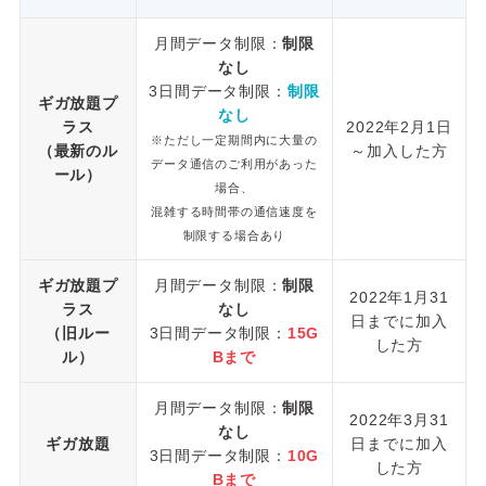
月間データ制限：
制限
なし
3日間データ制限：
制限
ギガ放題プ
なし
ラス
2022年2月1日
※ただし一定期間内に大量の
（最新のル
～加入した方
データ通信のご利用があった
ール）
場合、
混雑する時間帯の通信速度を
制限する場合あり
ギガ放題プ
月間データ制限：
制限
2022年1月31
ラス
なし
日までに加入
（旧ルー
3日間データ制限：
15G
した方
ル）
Bまで
月間データ制限：
制限
2022年3月31
なし
ギガ放題
日までに加入
3日間データ制限：
10G
した方
Bまで