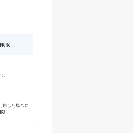
間制限
なし
B利用した場合に
制限