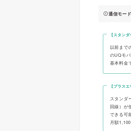
通信モー
【スタンダ
以前までの
のUQモ
基本料金
【プラスエ
スタンダ
回線）が
できる可
月額1,1