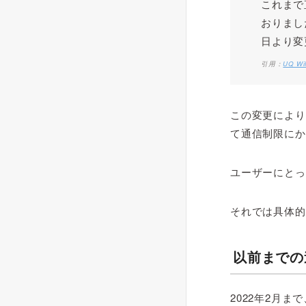
これまで
おりまし
日より変
引用：
UQ W
この変更により
て通信制限にか
ユーザーにとっ
それでは具体的
以前までの
2022年2月