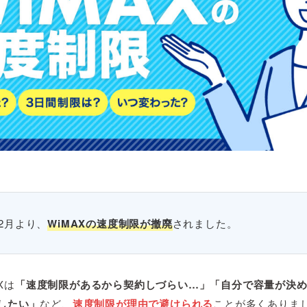
年2月より、
WiMAXの速度制限が撤廃
されました。
Xは
「速度制限があるから契約しづらい…」「自分で容量が決
約したい」
など、
速度制限が理由で避けられる
ことが多くありま