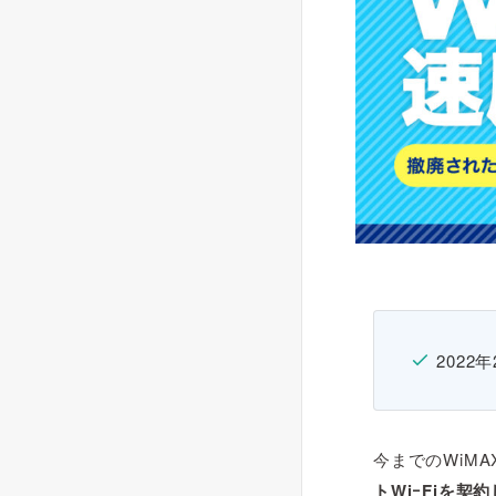
2022
今までのWiMA
トWiｰFiを契