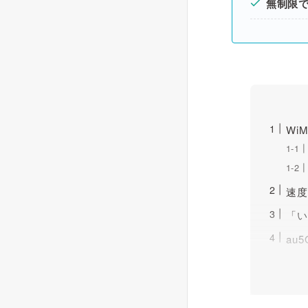
無制限
Wi
速度
「い
au