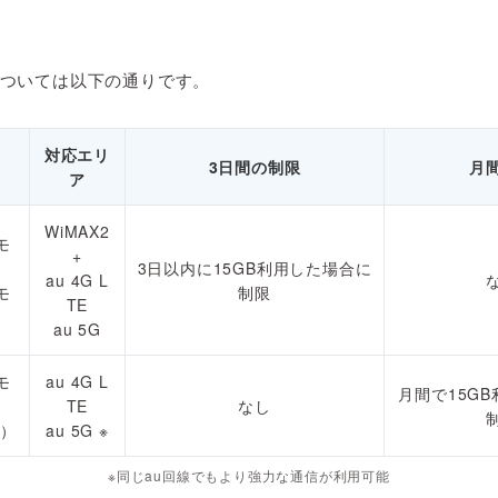
ついては以下の通りです。
対応エリ
3日間の制限
月
ア
WiMAX2
モ
+
3日以内に15GB利用した場合に
au 4G L
モ
制限
TE
au 5G
モ
au 4G L
月間で15G
TE
なし
円）
au 5G
※
※同じau回線でもより強力な通信が利用可能