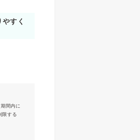
りやすく
。
定期間内に
制限する