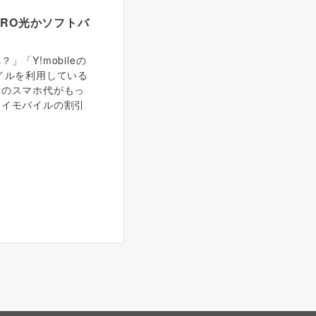
RO光かソフトバ
「Y!mobileの
イルを利用している
月のスマホ代がもっ
ワイモバイルの割引