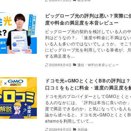
ビッグローブ光の評判は悪い？実際に
度や料金の満足度を本音レビュー
ビッグローブ光の契約を検討している人の
判はどうなの？」「速度や料金に不満はな
いる人も多いのではないでしょうか。 そこ
にビッグローブ光を利用している筆者が、
する満足度を...
2026年8月4日
通信・WiFiの本音レビュー
ドコモ光×GMOとくとくBBの評判は
口コミをもとに料金・速度の満足度を
ドコモ光のプロバイダーとしてGMOとくと
る人のなかには、「評判は本当に良いのか
度で満足できるのか」と気になっている人も
論から述べると、ドコモ光×GMOとくとくB
ahamoを利用していて...
2026年8月3日
光回線