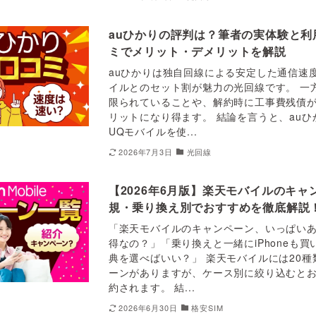
auひかりの評判は？筆者の実体験と利
ミでメリット・デメリットを解説
auひかりは独自回線による安定した通信速度
イルとのセット割が魅力の光回線です。 一
限られていることや、解約時に工事費残債
リットになり得ます。 結論を言うと、auひ
UQモバイルを使...
2026年7月3日
光回線
【2026年6月版】楽天モバイルのキ
規・乗り換え別でおすすめを徹底解説
「楽天モバイルのキャンペーン、いっぱい
得なの？」「乗り換えと一緒にiPhoneも
典を選べばいい？」 楽天モバイルには20
ーンがありますが、ケース別に絞り込むとお
約されます。 結...
2026年6月30日
格安SIM