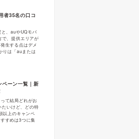
用者35名の口コ
と、auやUQモバ
方で、提供エリアが
が発生する点はデメ
かりは「auまたは
ャンペーン一覧｜新
！
あって結局どれがお
買いたいけど、どの特
種類以上のキャンペ
すすめは3つに集