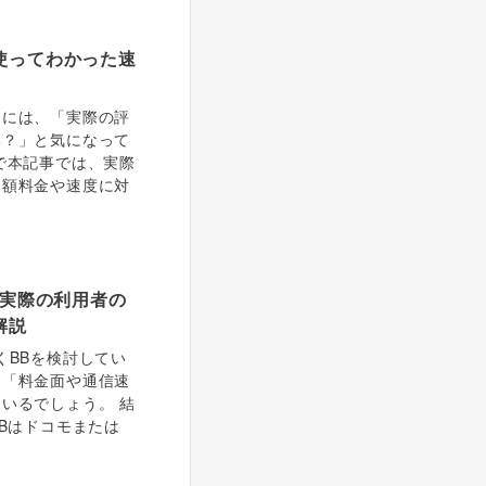
使ってわかった速
中には、「実際の評
い？」と気になって
で本記事では、実際
月額料金や速度に対
？実際の利用者の
解説
くBBを検討してい
」「料金面や通信速
いるでしょう。 結
Bはドコモまたは