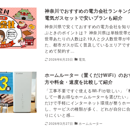
神奈川でおすすめの電力会社ランキン
電気ガスセットで安いプランも紹介
神奈川県で安くておすすめの電力会社を知り
ぶときのポイントは？ 神奈川県は単独世帯が
世帯あたりの人数は2.19人と少人数世帯が
た、都市ガスが広く普及しているエリアで
とめて契約す...
2026年6月23日
電気
ホームルーター（置くだけWiFi）のお
方や料金・速度を比較して紹介
「工事不要ですぐ使えるWi-Fiが欲しい」
して一番お得なホームルーターを選びたい」
だけで手軽にインターネット環境が整うホ
し、サービスの種類が多く、どれが自分に
りにくいと感...
2026年3月27日
ホームルーター