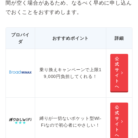
間が空く場合があるため、なるべく早めに申し込ん
でおくことをおすすめします。
プロバイ
おすすめポイント
詳細
ダ
公
式
乗り換えキャンペーンで
上限1
サ
イ
9,000円負担
してくれる！
ト
へ
公
式
縛りが一切ないポケット型WI-
サ
イ
Fi
なので初心者にやさしい！
ト
へ