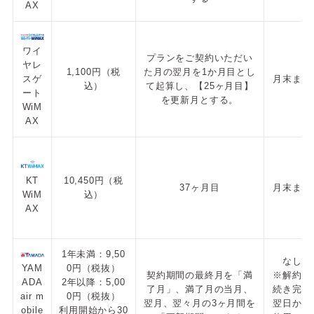
AX
ワイ
プランをご契約いただい
ヤレ
1,100円（税
た月の翌月を1か月目とし
スゲ
月末まで
込）
て起算し、【25ヶ月目】
ート
を更新月とする。
WiM
AX
KT
10,450円（税
37ヶ月目
月末まで
WiM
込）
AX
1年未満：9,50
なし
YAM
0円（税抜）
契約期間の最終月を「満
※解約手
ADA
2年以降：5,00
了月」、満了月の当月、
続き完了
air m
0円（税抜）
翌月、翌々月の3ヶ月間を
翌日から
obile
利用開始から30