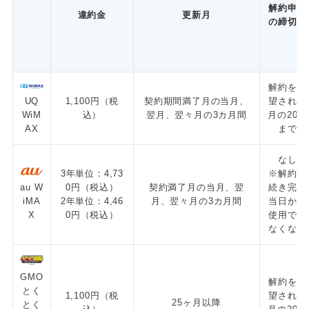
解約申請
違約金
更新月
の締切日
解約を希
UQ
1,100円（税
契約期間満了月の当月、
望される
WiM
込）
翌月、翌々月の3カ月間
月の20日
AX
まで
なし
3年単位：4,73
※解約手
0円（税込）
契約満了月の当月、翌
続き完了
au W
2年単位：4,46
月、翌々月の3カ月間
当日から
iMA
0円（税込）
使用でき
X
なくなる
GMO
解約を希
とく
1,100円（税
望される
25ヶ月以降
とく