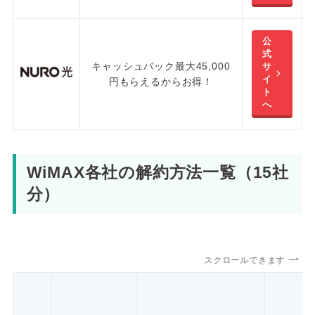
公
式
キャッシュバック最大45,000
サ
イ
円
もらえるからお得！
ト
へ
WiMAX各社の解約方法一覧（15社
分）
スクロールできます