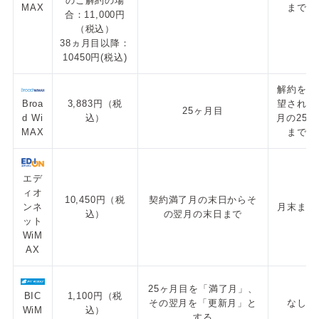
のご解約の場
MAX
まで
合：11,000円
（税込）
38ヵ月目以降：
10450円(税込)
解約を希
Broa
3,883円（税
望される
25ヶ月目
d Wi
込）
月の25日
MAX
まで
エデ
ィオ
10,450円（税
契約満了月の末日からそ
ンネ
月末まで
込）
の翌月の末日まで
ット
WiM
AX
25ヶ月目を「満了月」、
BIC
1,100円（税
その翌月を「更新月」と
なし
WiM
込）
する