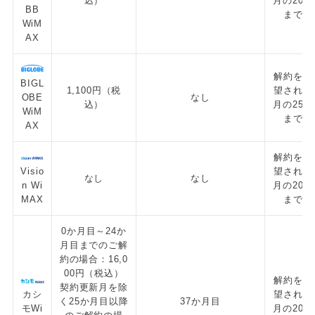
込）
月の20日
BB
まで
WiM
AX
解約を希
BIGL
1,100円（税
望される
OBE
なし
込）
月の25日
WiM
まで
AX
解約を希
Visio
望される
なし
なし
n Wi
月の20日
MAX
まで
0か月目～24か
月目までのご解
約の場合：16,0
00円（税込）
解約を希
契約更新月を除
カシ
望される
く25か月目以降
37か月目
モWi
月の20日