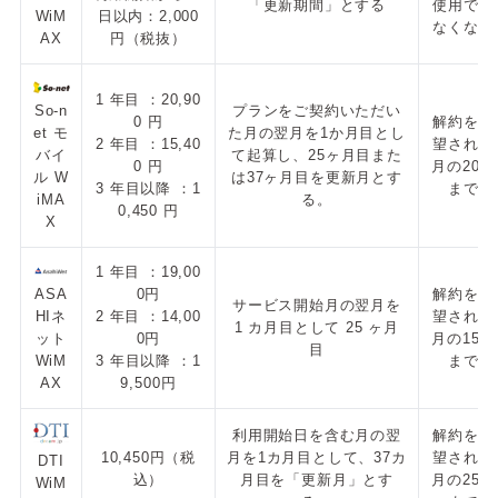
「更新期間」とする
使用でき
WiM
日以内：2,000
なくなる
AX
円（税抜）
1 年目 ：20,90
So-n
プランをご契約いただい
0 円
解約を希
et モ
た月の翌月を1か月目とし
2 年目 ：15,40
望される
バイ
て起算し、25ヶ月目また
0 円
月の20日
ル W
は37ヶ月目を更新月とす
3 年目以降 ：1
まで
iMA
る。
0,450 円
X
1 年目 ：19,00
ASA
0円
解約を希
サービス開始月の翌月を
HIネ
2 年目 ：14,00
望される
1 カ月目として 25 ヶ月
ット
0円
月の15日
目
WiM
3 年目以降 ：1
まで
AX
9,500円
利用開始日を含む月の翌
解約を希
10,450円（税
月を1カ月目として、37カ
望される
DTI
込）
月目を「更新月」とす
月の25日
WiM