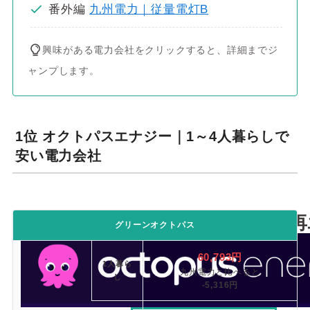
09
886
460
701
番外編
九州電力｜従量電灯B
94
円
円
円
円
18.37円
8.7
九州
九州
九州
九州
～
コスモでんき
2円
電力
電力
電力
電力
興味がある電力会社をクリックすると、詳細までジ
スタンダードプラ
より
より
より
より
ン
ャンプします。
0円
0円
0円
0円
66,1
110,
144,
174,
1位 オクトパスエナジー｜1～4人暮らしで
94
九州電力
18.37円
09
886
460
701
8.7
安い電力会社
～
従量電灯B
2円
円
円
円
円
▼詳細をみ
る
地球にもお財布にも優しい、実質再エ
グリーンオクトパス
60,793円
1人暮ら
九州電力と比べると
し
-5,316円