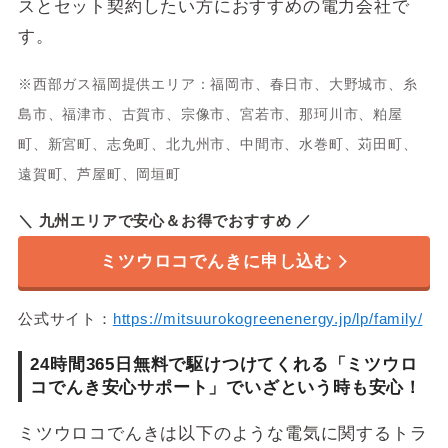
スとセット契約したい方におすすめの電力会社で
8月の
1.72円
／kWh
す。
燃料費等調整額
※西部ガス福岡提供エリア：福岡市、春日市、大野城市、糸
全国
提供エリア
（沖縄を除く）
島市、福津市、古賀市、宗像市、宮若市、那珂川市、粕屋
町、新宮町、志免町、北九州市、中間市、水巻町、苅田町、
都市ガス
セット割
光回線
遠賀町、芦屋町、岡垣町
オール電化
なし
＼ 九州エリアで安心＆お得でおすすめ ／
ポイント還元
なし
ミツウロコでんきに申し込む
クレジットカード
公式サイト：
https://mitsuurokogreenenergy.jp/lp/family/
支払い方法
口座振替
振込用紙
24時間365日無料で駆けつけてくれる「ミツウロ
初期費用／違約金
なし
コでんき安心サポート」でいざという時も安心！
サポート時間
24時間365日
ミツウロコでんきは以下のような電気に関するトラ