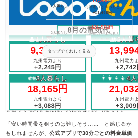
77,569円
1人暮らし
九州電力と比べると
+11,460円
121,552円
8月の電気代
2人暮らし
九州電力と比べると
👤
1人暮らし
👥
2人暮
+10,666円
1年間の電気代
9,302円
13,99
シミュレーション
タップでくわしく見る
152,887円
3人暮らし
九州電力より
九州電力
九州電力と比べると
+2,245円
+2,74
+8,427円
Looopでんきは、
使い方次第で最も安くなる可能性
がある電力会社
です。
👪
3人暮らし
👨‍👩‍👧‍👦
4
177,328円
18,165円
21,03
4人暮らし
九州電力と比べると
提供する「スマートタイムONE」は市場連動型
+2,627円
九州電力より
九州電力
で、
30分ごとに電気料金が変動
します。安い時間帯
+3,088円
+3,00
1047.45円
を狙って電気を使えば、大幅な節約が可能です。
基本料金
（3kW）
※1
「安い時間帯を狙うのは難しそう……」と感じるか
固定従量料金
14.87円
もしれませんが、
公式アプリで30分ごとの料金単価
電力量料金
＋