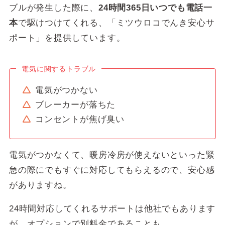
ブルが発生した際に、
24時間365日いつでも電話一
キャンペーン
ー
本
で駆けつけてくれる、「ミツウロコでんき安心サ
https://mitsuurokogreenenergy.jp/lp/
ポート」を提供しています。
公式サイト
family/
※ シミュレーション条件の詳細は
こちら
。
電気に関するトラブル
電気がつかない
ブレーカーが落ちた
コンセントが焦げ臭い
電気がつかなくて、暖房冷房が使えないといった緊
急の際にでもすぐに対応してもらえるので、安心感
がありますね。
24時間対応してくれるサポートは他社でもあります
が、オプションで別料金であることも。