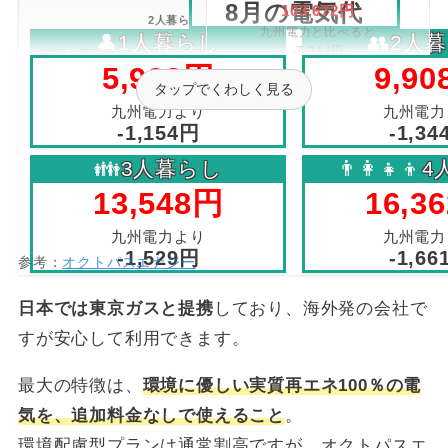
8月の電気代
103,672円
2人暮ら
九州電力と比べると
👤
1人暮らし
👥
2人
し
-7,214円
1年間の電気代
5,903円
9,9
シミュレーショ
タップでくわしく見る
ン
135,582円
3人暮ら
九州電力より
九州電力
九州電力と比べると
し
-1,154円
-1,34
-8,878円
オクトパスエナジーは、英国で契約件数No.1の電力
👪
3人暮らし
👨‍👩‍👧‍👦
4
会社です。
164,431円
13,548円
16,3
4人暮ら
2023年以降で顧客数が2倍に拡大し、現在は世界で
九州電力と比べると
し
-10,270円
1,000万件以上を抱えるグローバル企業です。
九州電力より
九州電力
-1,529円
-1,66
参考：
オクトパスエナジー
934.20円
基本料金
※30日試算
日本では東京ガスと提携
しており、海外発の会社で
〜120kWh：17円
すが安心して利用できます。
電力量料金
121〜300kWh：21.4円
（1kWhあたりの使用料金）
301kWh〜：24.68円
最大の特徴は、
環境に優しい実質再エネ100％の電
気を、追加料金なしで使えること
。
8月の
1.80円
／kWh
燃料費等調整額
環境配慮型プランは通常割高ですが、オクトパスエ