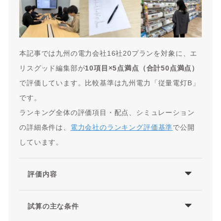
本記事では九州の電力会社16社20プランを対象に、エ
リスグッド編集部が
10項目×5点満点（合計50点満点）
で評価しています。比較基準は
九州電力
「従量電灯B」
です。
ランキング全体の評価項目・配点、シミュレーション
の詳細条件は、
電力会社のランキング評価基準
で公開
しています。
評価内容
試算の主な条件