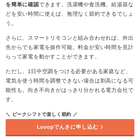
（1kWhあたりの使用料金）
を簡単に確認
できます。洗濯機や食洗機、給湯器な
市場連動型従量料金
※2
どを安い時間に使えば、無理なく節約できるでしょ
う。
8月の
なし
燃料費等調整額
さらに、スマートリモコンと組み合わせれば、外出
提供エリア
全国
先からでも家電を操作可能。料金が安い時間を見計
らって家電を動かすことができます。
セット割
都市ガス
ただし、1日中空調をつける必要がある家庭など、
オール電化
なし
電気を使う時間を調整できない場合は割高になる可
ポイント還元
なし
能性も。向き不向きがはっきり分かれる電力会社で
す。
支払い方法
クレジットカード
初期費用／違約金
なし
＼ ピークシフトで楽しく節約 ／
Looopでんきに申し込む
年中無休
サポート時間
9〜20時