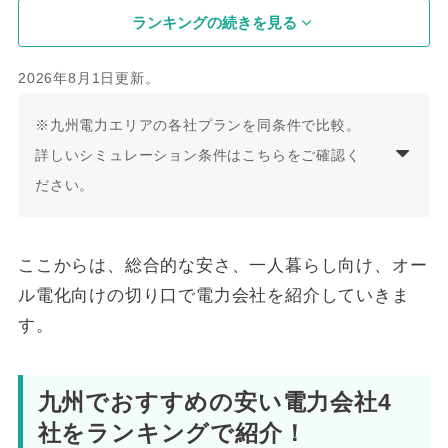
より
より
型従量
E
より
より
ランキングの続きを見る
+11,
+10,
金
+8,4
+2,6
▼詳細をみ
460
666
※3
27円
27円
る
円
円
2026年8月1日更新。
65,2
107,
139,
167,
※九州電力エリアの各社プランを同条件で比較。
54
984
280
657
円
円
円
円
詳しいシミュレーション条件はこちらをご確認く
94
18.30円
九州
九州
九州
九州
7.3
ださい。
～
ENEOSでんき
電力
電力
電力
電力
7円
九州Vプラン
より
より
より
より
-855
-2,90
-5,18
-7,04
円
2円
0円
4円
ここからは、総合的な安さ、一人暮らし向け、オー
ル電化向けの切り口で電力会社を紹介していきま
64,9
108,
139,
167,
78
307
733
908
す。
円
円
円
円
87
18.30円
九州
九州
九州
九州
7.8
～
大阪ガスの電
電力
電力
電力
電力
3円
九州でおすすめの安い電力会社4
気
より
より
より
より
ベースプランB
-1,13
-2,57
-4,72
-6,79
社をランキングで紹介！
1円
9円
7円
3円