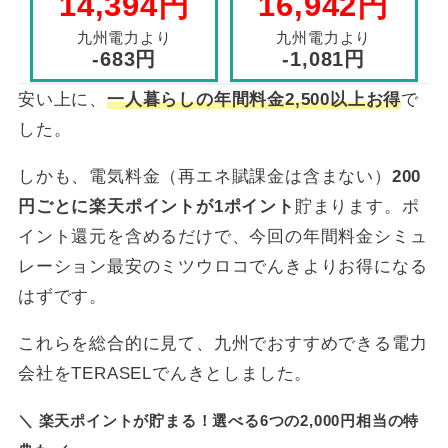
14,394円
16,942円
165,183円
新電力サービスです。
4人暮らし
九州電力と比べると
九州電力より
九州電力より
-9,518円
-683円
-1,081円
九州電力だけでなく他の新電力に比べても平均して
10Aにつき301.39円
TERASEL九州B
安い上に、
一人暮らしの年間料金2,500以上お得
で
基本料金
した。
超TERASEL九
10Aにつき316.24円
州B
しかも、電気料金（再エネ賦課金は含まない）
200
〜120kWh：17.49円
円ごとに楽天ポイントが1ポイント
貯まります。ポ
TERASEL九州B
121〜300kWh：22.81円
イント還元を含めるだけで、今回の年間料金シミュ
301kWh〜：25.66円
電力量料金
（1kWhあたりの使用料
レーション最安のミツウロコでんきよりお得になる
金）
〜120kWh：18.19円
超TERASEL九
はずです。
121〜300kWh：22.96円
州B
301kWh〜：24.38円
これらを総合的に見て、九州でおすすめできる電力
8月の
1.72円
／kWh
会社をTERASELでんきとしました。
燃料費等調整額
＼ 楽天ポイントが貯まる！選べる6つの2,000円相当の特
全国
提供エリア
（沖縄を除く）