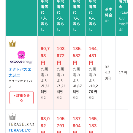
年間
年間
年間
年間
電力量
電気
電気
電気
電気
金
基本
代
代
代
代
（1kWh
料金
1人
2人
3人
4人
たり
※1
暮ら
暮ら
暮ら
暮ら
の使用料
し
し
し
し
金）
60,7
103,
135,
164,
93
672
582
431
円
円
円
円
93
九州
九州
九州
九州
オクトパスエ
4.2
17円～
電力
電力
電力
電力
ナジー
0円
より
より
より
より
グリーンオクトパ
-5,31
-7,21
-8,87
-10,2
ス
6円
4円
8円
70円
▼詳細をみ
※2
※2
※2
※2
る
63,0
105,
137,
165,
82
791
804
183
TERASELで
円
円
円
円