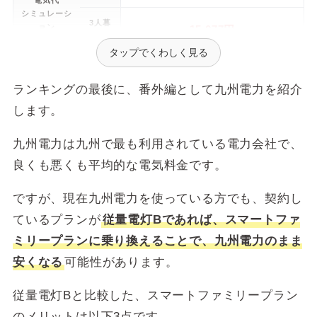
電気代
シミュレーシ
3人暮
ョン
15,077円
らし
タップでくわしく見る
4人暮
18,023円
らし
ランキングの最後に、番外編として九州電力を紹介
します。
1人暮
66,109円
らし
九州電力は九州で最も利用されている電力会社で、
2人暮
110,886円
良くも悪くも平均的な電気料金です。
1年間の電気
らし
代
シミュレーシ
ですが、現在九州電力を使っている方でも、契約し
3人暮
ョン
144,460円
らし
ているプランが
従量電灯Bであれば、スマートファ
ミリープランに乗り換えることで、九州電力のまま
4人暮
174,701円
らし
安くなる
可能性があります。
10A：316.24円
従量電灯Bと比較した、スマートファミリープラン
15A：474.36円
のメリットは以下3点です。