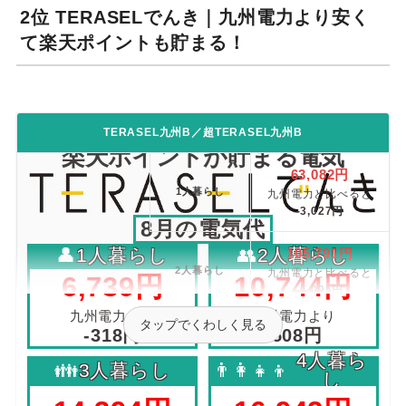
2位 TERASELでんき｜九州電力より安く
て楽天ポイントも貯まる！
料金も特典も選べる！
TERASEL九州B／超TERASEL九州B
楽天ポイントが貯まる電気
63,082円
1人暮らし
九州電力と比べると
-3,027円
8月の電気代
👤
1人暮らし
👥
2人暮らし
105,791円
2人暮らし
九州電力と比べると
6,739円
10,744円
-5,095円
1年間の電気代
九州電力より
九州電力より
シミュレーション
タップでくわしく見る
137,804円
-318円
-508円
3人暮らし
九州電力と比べると
4人暮ら
👪
3人暮らし
👨‍👩‍👧‍👦
-6,656円
TERASELでんきは、エネルギー商社として60年以
し
上の歴史がある伊藤忠エネクスグループが展開する