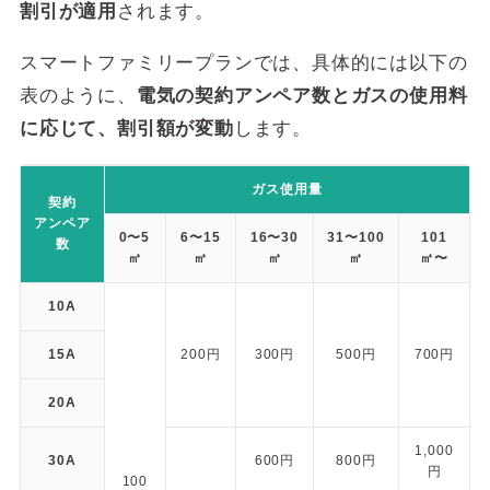
オール電化
電化でナイト・セレクト
割引が適用
されます。
おひさま昼トクプラン
スマートファミリープランでは、具体的には以下の
ポイントプログラムあり
ポイント還元
※九電オリジナルポイント「Qピコ」、アプリで
表のように、
電気の契約アンペア数とガスの使用料
PayPayポイント
に応じて、割引額が変動
します。
クレジットカード
支払い方法
口座振替
ガス使用量
振込用紙
契約
アンペア
0〜5
6〜15
16〜30
31〜100
101
数
「2年契約割引」プランを2年未満でご解
㎥
㎥
㎥
㎥
㎥〜
初期費用／違約金
約となる場合
年間777円割引は適用されません。
10A
サポート時間
平日 9〜17時
15A
200円
300円
500円
700円
キャンペーン
ー
20A
公式サイト
https://www.kyuden.co.jp/
1,000
30A
600円
800円
円
※ シミュレーション条件の詳細は
こちら
。
100