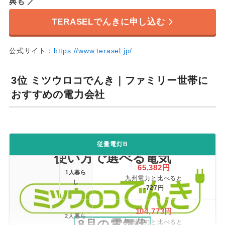
典も ／
セット割
なし
TERASELでんきに申し込む
オール電化
なし
公式サイト：
https://www.terasel.jp/
ポイント還元
楽天ポイント
3位 ミツウロコでんき｜ファミリー世帯に
クレジットカード
支払い方法
おすすめの電力会社
口座振替
初期費用／違約金
なし
環境に優しく、セットで安く。
サポート時間
平日 10～18時
従量電灯B
使い方で選べる電気
キャンペーン
ー
65,382円
1人暮ら
九州電力と比べると
し
https://www.terasel.j
-727円
公式サイト
p/
104,773円
※ シミュレーション条件の詳細は
こちら
。
2人暮ら
8月の電気代
九州電力と比べると