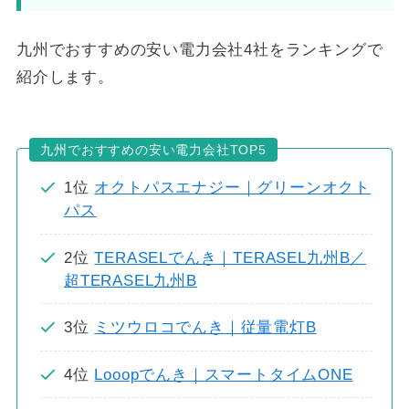
67,4
111,
143,
171,
九州でおすすめの安い電力会社4社をランキングで
50
012
171
933
紹介します。
円
円
円
円
93
18.08円
九州
九州
九州
九州
9.8
～
シン・エナジ
電力
電力
電力
電力
1円
ー
より
より
より
より
九州でおすすめの安い電力会社TOP5
きほんプラン
+1,3
+126
-1,28
-2,76
41円
円
9円
8円
1位
オクトパスエナジー｜グリーンオクト
パス
64,9
109,
141,
169,
84
026
365
356
2位
TERASELでんき｜TERASEL九州B／
円
円
円
円
855
18.37円
超TERASEL九州B
九州
九州
九州
九州
西部ガスの電
円
～
電力
電力
電力
電力
気
より
より
より
より
プラスでんきプラ
3位
ミツウロコでんき｜従量電灯B
-1,12
-1,86
-3,09
-5,34
ン1
5円
0円
5円
5円
4位
Looopでんき｜スマートタイムONE
66,1
110,
144,
174,