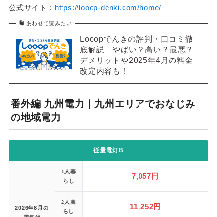
公式サイト：
https://looop-denki.com/home/
キャンペーン
ー
あわせて読みたい
公式サイト
https://looop-denki.com/
Looopでんきの評判・口コミ徹
底解説｜やばい？高い？最悪？
※ シミュレーション条件の詳細は
こちら
。
デメリットや2025年4月の料金
※1 1kWあたり10～20A相当。
改定内容も！
※2 市場連動型プランのため、従量料金の一部は30分ごとに
変動します。
番外編 九州電力｜九州エリアでおなじみ
の地域電力
従量電灯B
1人暮
7,057円
らし
2人暮
11,252円
2026年8月の
らし