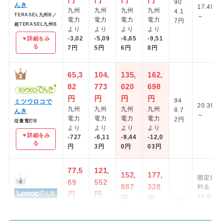
90
んき
17.49円
九州
九州
九州
九州
4.1
TERASEL九州B／
～
電力
電力
電力
電力
7円
超TERASEL九州B
より
より
より
より
-3,02
-5,09
-6,65
-9,51
▼詳細をみ
る
7円
5円
6円
8円
65,3
104,
135,
162,
82
773
020
698
円
円
円
円
94
ミツウロコで
20.39円
九州
九州
九州
九州
8.7
んき
～
電力
電力
電力
電力
2円
従量電灯B
より
より
より
より
▼詳細をみ
-727
-6,11
-9,44
-12,0
る
円
3円
0円
03円
77,5
121,
152,
177,
固定従
69
552
887
328
料金
円
円
14.87円
円
円
104
九州
九州
Looopでんき
＋
九州
九州
7.4
電力
電力
市場連
スマートタイムON
電力
電力
5円