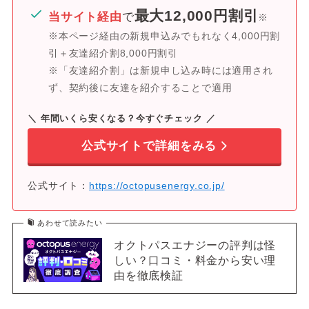
m
最大12,000円割引
当サイト経由
で
※
24時間365日
※本ページ経由の新規申込みでもれなく4,000円割
引＋友達紹介割8,000円割引
当サイト限定！総額4,000円割引
キャンペーン
※終了時期未定
※「友達紹介割」は新規申し込み時には適用され
ず、契約後に友達を紹介することで適用
公式サイト
https://octopusenergy.co.jp/
＼ 年間いくら安くなる？今すぐチェック
／
※ シミュレーション条件の詳細は
こちら
。
公式サイトで詳細をみる
公式サイト：
https://octopusenergy.co.jp/
あわせて読みたい
オクトパスエナジーの評判は怪
しい？口コミ・料金から安い理
由を徹底検証