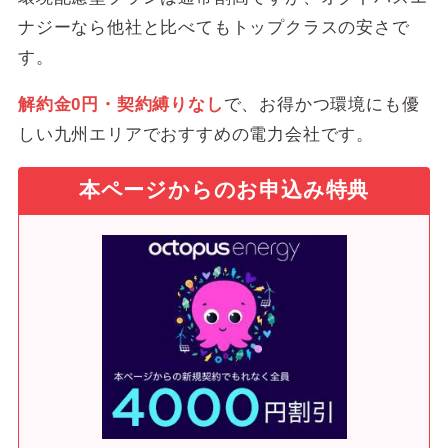
ナジーなら他社と比べてもトップクラスの安さで
全国
提供エリア
（沖縄を除く）
す。
セット割
なし
解約金0円・契約縛りなし
で、お得かつ環境にも優
しい九州エリアでおすすめの電力会社です。
あり
オール電化
オール電化オクトパス
本ページからのお申込み特典
ポイント還元
なし
クレジットカード
支払い方法
口座振替
振込用紙
初期費用／違約金
なし
コールセンター
月曜～木曜：9～17時
金曜：9～16時
サポート時間
メール / LINE / Twitter / Instagra