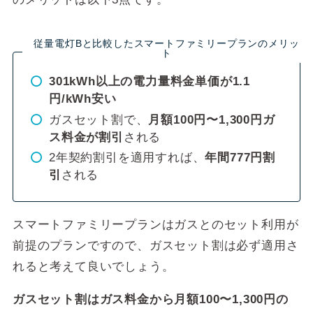
20A：632.48円
基本料金
30A：948.72円
40A：1,264.96円
50A：1,581.20円
従量電灯Bと比較したスマートファミリープランのメリッ
ト
60A：1,897.44円
301kWh以上の電力量料金単価が1.1
電力量料金
〜120kWh：18.37円
121〜300kWh：23.97円
円/kWh安い
（1kWhあたりの使用料
301kWh〜：26.97円
金）
ガスセット割で、
月額100円〜1,300円ガ
ス料金が割引
される
8月の
1.72円
／kWh
燃料費等調整額
2年契約割引を適用すれば、
年間777円割
引
される
福岡県、佐賀県、長崎県
提供エリア
熊本県、大分県、宮崎県
鹿児島県
（離島を除く）
スマートファミリープランはガスとのセット利用が
都市ガス
前提のプランですので、ガスセット割は必ず適用さ
セット割
携帯電話
れると考えて良いでしょう。
光回線
ガスセット割はガス料金から月額100〜1,300円の
あり