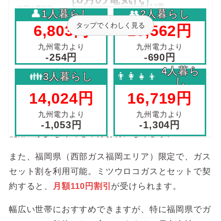
し
-6,113円
1年間の電気代
👤
1人暮らし
👥
2人暮らし
シミュレーシ
タップでくわしく見る
6,803円
10,562円
ョン
135,020円
3人暮ら
九州電力と比べると
し
九州電力より
九州電力より
-9,440円
ミツウロコでんきは、
電気使用量が多い家庭ほど安
-254円
-690円
くなる
電力会社です。
4人暮ら
162,698円
👪
3人暮らし
👨‍👩‍👧‍👦
4人暮ら
し
九州電力と比べると
し
今回の比較では従量電灯Bを使用しましたが、
一人
-12,003円
14,024円
16,719円
暮らしなら「シングル応援プラン従量電灯B」がお
九州電力より
九州電力より
10A：316.24円
すすめ
。
-1,053円
-1,304円
15A：474.36円
使用量が少なくても十分お得になります。
20A：632.48円
基本料金
30A：948.72円
40A：1,264.96円
また、福岡県（西部ガス福岡エリア）限定で、ガス
50A：1,581.20円
60A：1,897.44円
セット割を利用可能。ミツウロコガスとセットで契
約すると、
月額110円割引
が受けられます。
120kWh：20.39円
電力量料金
121〜300kWh：20.52円
（1kWhあたりの使用料金）
幅広い世帯におすすめできますが、特に福岡県でガ
301kWh〜：24.24円