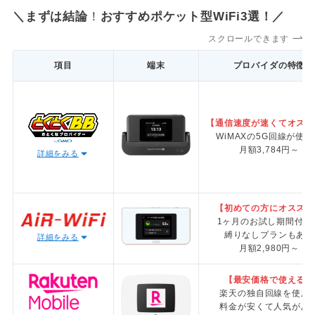
＼まずは結論
！
おすすめポケット型WiFi3選！／
スクロールできます
項目
端末
プロバイダの特徴
【通信速度が速くてオスス
WiMAXの5G回線が使え
月額3,784円～
詳細をみる
【初めての方にオススメ
1ヶ月のお試し期間付き
縛りなしプランもあり
詳細をみる
月額2,980円～
【最安価格で使える】
楽天の独自回線を使用
料金が安くて人気があ