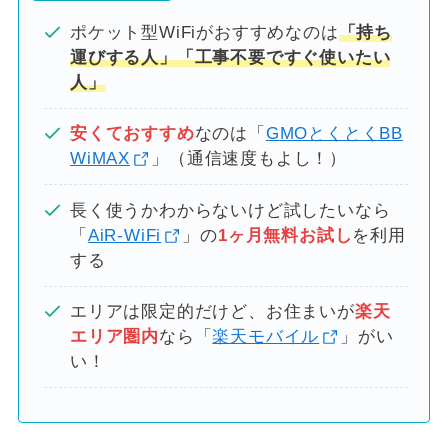
ポケット型WiFiがおすすめなのは
「持ち
運びする人」「工事不要ですぐ使いたい
人」
安くておすすめ
なのは「
GMOとくとくBB
WiMAX
」（通信速度もよし！）
長く使うかわからないけど試したいなら
「
AiR-WiFi
」の
1ヶ月無料お試し
を利用
する
エリアは限定的だけど、お住まいが
楽天
エリア圏内
なら「
楽天モバイル
」がい
い！