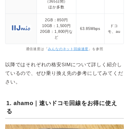
（365日間）
ほか多数
2GB：850円
10GB：1,500円
ドコ
63.85Mbps
20GB：1,800円な
モ、au
ど
通信速度は「
みんなのネット回線速度
」を参照
以降ではそれぞれの格安SIMについて詳しく紹介し
ているので、ぜひ乗り換え先の参考にしてみてくだ
さい。
1. ahamo｜速いドコモ回線をお得に使え
る