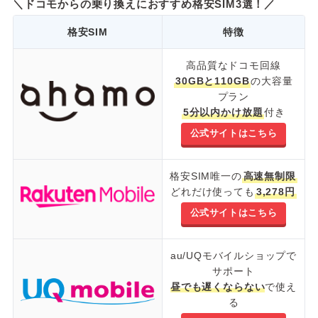
＼ドコモからの乗り換えにおすすめ格安SIM3選！／
格安SIM
特徴
高品質なドコモ回線
30GBと110GB
の大容量
プラン
5分以内かけ放題
付き
公式サイトはこちら
格安SIM唯一の
高速無制限
どれだけ使っても
3,278円
公式サイトはこちら
au/UQモバイルショップで
サポート
昼でも遅くならない
で使え
る