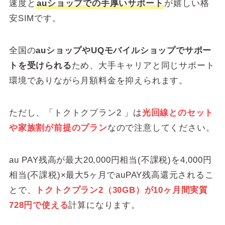
速度と
auショップでの手厚いサポート
が嬉しい格
安SIMです。
全国の
auショップやUQモバイルショップでサポー
トを受けられる
ため、大手キャリアと同じサポート
環境でありながら月額料金を抑えられます。
ただし、「トクトクプラン2 」は
光回線とのセット
や家族割が前提のプラン
なので注意してください。
au PAY残高が最大20,000円相当(不課税)を4,000円
相当(不課税)×最大5ヶ月でauPAY残高還元されるこ
とで、
トクトクプラン2（30GB）が10ヶ月間実質
728円で使える
計算になります。