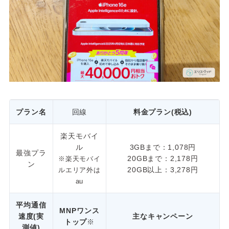
プラン名
回線
料金プラン(税込)
楽天モバイ
ル
3GBまで：1,078円
最強プラ
20GBまで：2,178円
※楽天モバイ
ン
20GB以上：3,278円
ルエリア外は
au
平均通信
MNPワンス
速度(実
主なキャンペーン
トップ
※
測値)