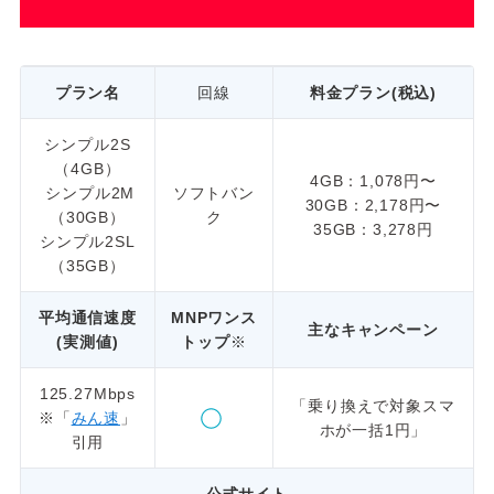
プラン名
回線
料金プラン(税込)
シンプル2S
（4GB）
4GB：1,078円〜
シンプル2M
ソフトバン
30GB：2,178円〜
（30GB）
ク
35GB：3,278円
シンプル2SL
（35GB）
平均通信速度
MNPワンス
主なキャンペーン
(実測値)
トップ
※
125.27Mbps
「乗り換えで対象スマ
※「
みん速
」
ホが一括1円」
引用