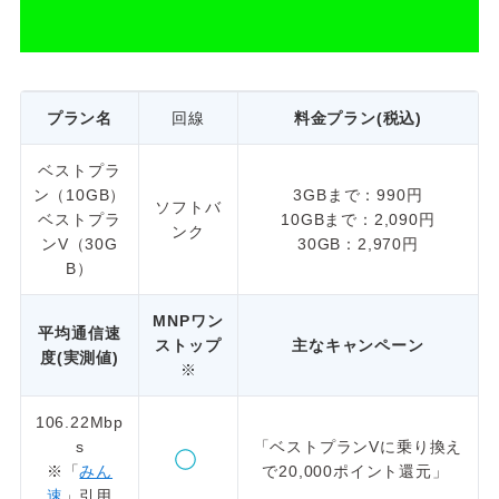
プラン名
回線
料金プラン(税込)
ベストプラ
ン（10GB）
3GBまで：990円
ソフトバ
ベストプラ
10GBまで：2,090円
ンク
ンV（30G
30GB：2,970円
B）
MNPワン
平均通信速
ストップ
主なキャンペーン
度(実測値)
※
106.22Mbp
s
「ベストプランVに乗り換え
※「
みん
で20,000ポイント還元」
速
」引用