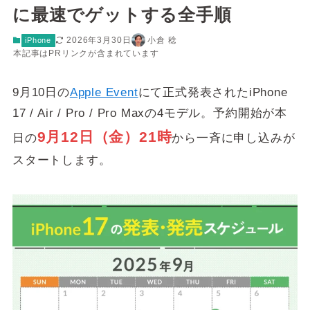
に最速でゲットする全手順
2026年3月30日
小倉 稔
iPhone
本記事はPRリンクが含まれています
9月10日の
Apple Event
にて正式発表されたiPhone
17 / Air / Pro / Pro Maxの4モデル。予約開始が本
9月12日（金）21時
日の
から一斉に申し込みが
スタートします。