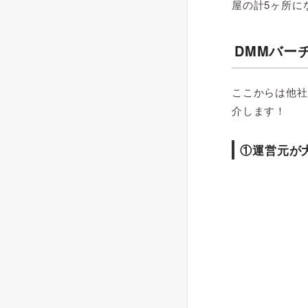
屋の計5ヶ所に
DMMバー
ここからは他社
介します！
①運営元が