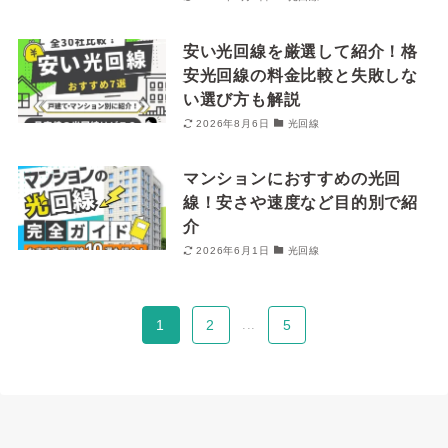
安い光回線を厳選して紹介！格
安光回線の料金比較と失敗しな
い選び方も解説
2026年8月6日
光回線
マンションにおすすめの光回
線！安さや速度など目的別で紹
介
2026年6月1日
光回線
1
2
...
5