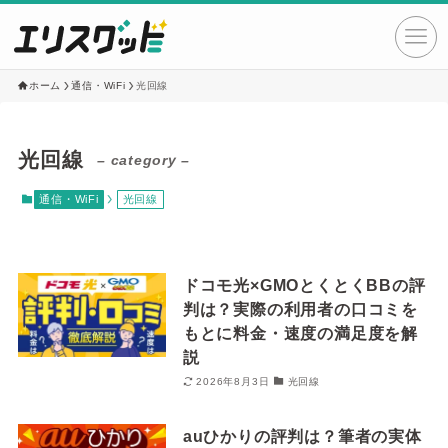
ホーム
通信・WiFi
光回線
光回線
– category –
通信・WiFi
光回線
ドコモ光×GMOとくとくBBの評
判は？実際の利用者の口コミを
もとに料金・速度の満足度を解
説
2026年8月3日
光回線
auひかりの評判は？筆者の実体